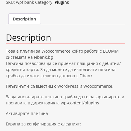
WordPress,
SKU:
wpfibank
Category:
Plugins
WooCommerce
quantity
Description
Description
Това е плъгин за Woocommerce който работи с ECOMM
системата на Fibank.bg
Плъгина позволява да се приемат плащания с дебитни/
кредитни карти. За да можете да използвате плъгина
трябва да имате сключен договор с Fibank
Плъгинът е съвместим с WordPress и Woocommerce.
За да инсталирате плъгина трябва да го разархивирате и
поставите в директорията wp-content/plugins
Активирате плъгина
Екрана за конфигирация е следният: