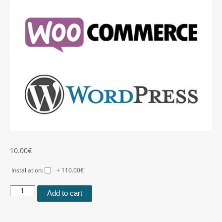
10.00
€
Installation:
+ 110.00€
FIBANK.bg
Add to cart
ECOMM
plugin
for