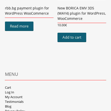
rbb.bg payment plugin for
New BORICA EMV 3DS
WordPress WooCommerce
(WAY4) plugin for WordPress,
WooCommerce
10.00
€
Read more
Add to cart
MENU
Cart
Log In
My Account
Testimonials
Blog