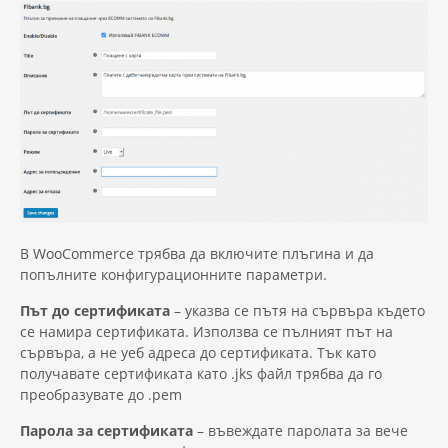
В WooCommerce трябва да включите плъгина и да
попълните конфигурационните параметри.
Път до сертификата
– указва се пътя на сървъра където
се намира сертификата. Използва се пълният път на
сървъра, а не уеб адреса до сертификата. Тък като
получавате сертификата като .jks файл трябва да го
преобразувате до .pem
Парола за сертификата
– въвеждате паролата за вече