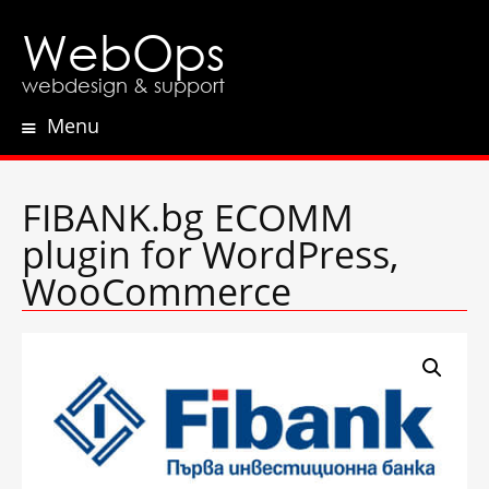
WebOps
webdesign & support
Menu
Skip
to
content
FIBANK.bg ECOMM
plugin for WordPress,
WooCommerce