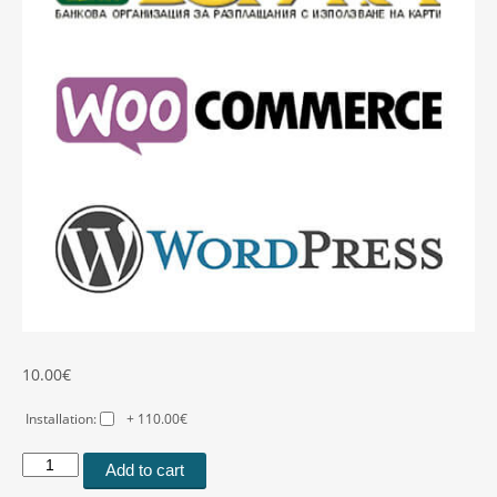
10.00
€
Installation:
+ 110.00€
New
Add to cart
BORICA