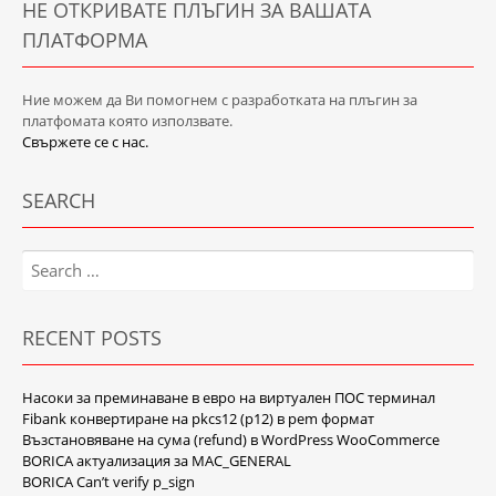
НЕ ОТКРИВАТЕ ПЛЪГИН ЗА ВАШАТА
ПЛАТФОРМА
Ние можем да Ви помогнем с разработката на плъгин за
платфомата която използвате.
Свържете се с нас.
SEARCH
Search
for:
RECENT POSTS
Насоки за преминаване в евро на виртуален ПОС терминал
Fibank конвертиране на pkcs12 (p12) в pem формат
Възстановяване на сума (refund) в WordPress WooCommerce
BORICA актуализация за MAC_GENERAL
BORICA Can’t verify p_sign