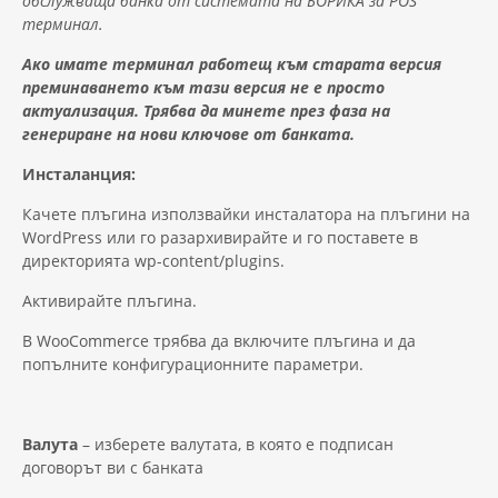
обслужваща банка от системата на БОРИКА за POS
терминал.
Ако имате терминал работещ към старата версия
преминаването към тази версия не е просто
актуализация. Трябва да минете през фаза на
генериране на нови ключове от банката.
Инсталанция:
Качете плъгина използвайки инсталатора на плъгини на
WordPress или го разархивирайте и го поставете в
директорията wp-content/plugins.
Активирайте плъгина.
В WooCommerce трябва да включите плъгина и да
попълните конфигурационните параметри.
Валута
– изберете валутата, в която е подписан
договорът ви с банката