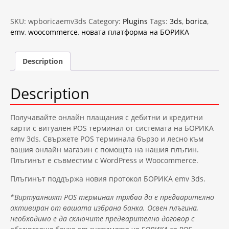
EMV
3DS
(WAY4)
SKU:
wpboricaemv3ds
Category:
Plugins
Tags:
3ds
,
borica
,
plugin
emv
,
woocommerce
,
новата платформа на БОРИКА
for
WordPress,
WooCommerce
Description
quantity
Description
Получавайте онлайн плащания с дебитни и кредитни
карти с витуален POS терминал от системата на БОРИКА
emv 3ds. Свържете POS терминала бързо и лесно към
вашия онлайн магазин с помощта на нашия плъгин.
Плъгинът е съвместим с WordPress и Woocommerce.
Плъгинът поддържа новия протокол БОРИКА emv 3ds.
*Виртуалният POS терминал трябва да е предварително
активиран от вашата избрана банка. Освен плъгина,
необходимо е да сключите предварително договор с