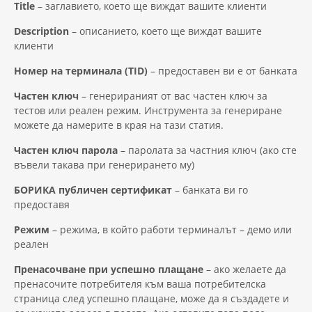
Title
– заглавието, което ще виждат вашите клиенти
Description
– описанието, което ще виждат вашите
клиенти
Номер на терминала (TID)
– предоставен ви е от банката
Частен ключ
– генерираният от вас частен ключ за
тестов или реален режим. Инструмента за генериране
можете да намерите в края на тази статия.
Частен ключ парола
– паролата за частния ключ (ако сте
въвели такава при генерирането му)
БОРИКА публичен сертификат
– банката ви го
предоставя
Режим
– режима, в който работи терминалът – демо или
реален
Пренасочване при успешно плащане
– ако желаете да
пренасочите потребителя към ваша потребителска
страница след успешно плащане, може да я създадете и