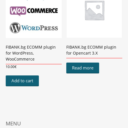
FIBANK.bg ECOMM plugin
FIBANK.bg ЕCOMM plugin
for WordPress,
for Opencart 3.X
WooCommerce
10.00
€
Read more
Add to cart
MENU