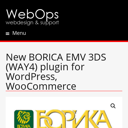
WebOps
webdesign & support
Menu
Skip
to
content
New BORICA EMV 3DS
(WAY4) plugin for
WordPress,
WooCommerce