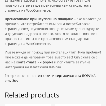
да укажете адреса в полето. Ако оставите това поле
празно, плъгинът ще пренасочва към стандартната
страница на WooCommerce.
Пренасочване при неуспешно плащане
– ако желаете да
пренасочите потребителя към ваша потребителска
страница след неуспешно плащане, може да я създадете
и да укажете адреса в полето. Ако го оставите това поле
празно, плъгинът ще пренасочва към стандартната
страница на WooCommerce.
Имате нужда от помощ при инсталацията? Няма проблем!
Ние можем да направим това вместо вас! Свържете се с
нас на
контактната ни форма
и попитайте за пълна
интеграция на платежния плъгин.
Генериране на частен ключ и сертификати за БОРИКА
emv 3ds
Related products