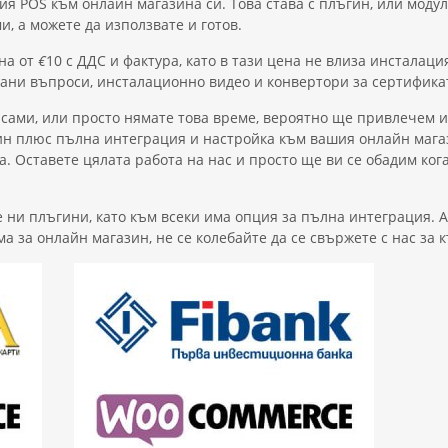
ия POS към онлайн магазина си. Това става с плъгин, или моду
, а можете да използвате и готов.
на от
€
10 с ДДС и фактура, като в тази цена не влиза инсталац
ани въпроси, инсталационно видео и конвертори за сертификати
е сами, или просто нямате това време, вероятно ще привлечем
гин плюс пълна интеграция и настройка към вашия онлайн магаз
а. Оставете цялата работа на нас и просто ще ви се обадим ко
 ни плъгини, като към всеки има опция за пълна интеграция. 
 за онлайн магазин, не се колебайте да се свържете с нас за 