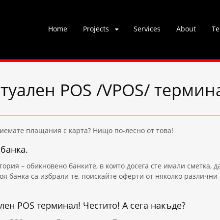
Skip
Home
Projects
Services
About
Te
to
content
туален POS /VPOS/ термин
иемате плащания с карта? Нищо по-лесно от това!
 банка.
тория – обикновено банките, в които досега сте имали сметка, д
я банка са избрали те, поискайте оферти от няколко различни 
лен POS терминал! Честито! А сега накъде?