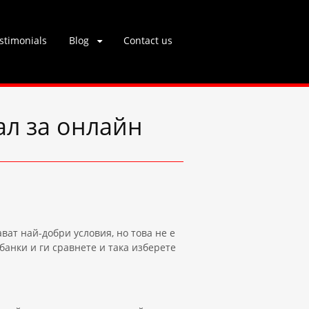
stimonials
Blog
Contact us
ал за онлайн
ават най-добри условия, но това не е
банки и ги сравнете и така изберете