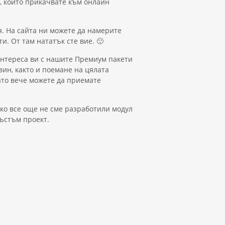
л, който прикачвате към онлайн
ия. На сайта ни можете да намерите
. От там нататък сте вие. 🙂
 интереса ви с нашите Премиум пакети
ин, както и поемане на цялата
гато вече можете да приемате
Ако все още не сме разработили модул
къстъм проект.