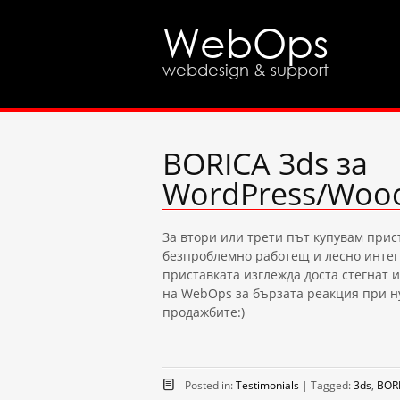
WebOps
webdesign & support
BORICA 3ds за
WordPress/Woo
За втори или трети път купувам прис
безпроблемно работещ и лесно интег
приставката изглежда доста стегнат и
на WebOps за бързата реакция при ну
продажбите:)
Posted in:
Testimonials
|
Tagged:
3ds
,
BOR