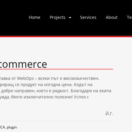
Skip
Home
Projects
Services
About
Te
to
content
commerce
тавка от WebOps – всеки път е висококачествен,
риращ се продукт на изгодна цена. Кодът на
 добре направен, което е рядкост. Благодаря на екипа
жда, бяхте изключително полезни! Успех с
Й.Г.
ICA
,
plugin