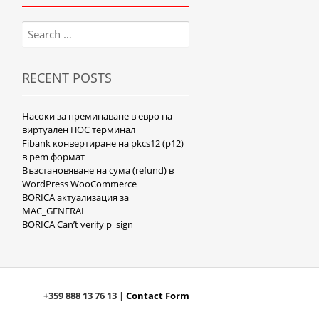
Search
for:
RECENT POSTS
Насоки за преминаване в евро на
виртуален ПОС терминал
Fibank конвертиране на pkcs12 (p12)
в pem формат
Възстановяване на сума (refund) в
WordPress WooCommerce
BORICA актуализация за
MAC_GENERAL
BORICA Can’t verify p_sign
+359 888 13 76 13 |
Contact Form