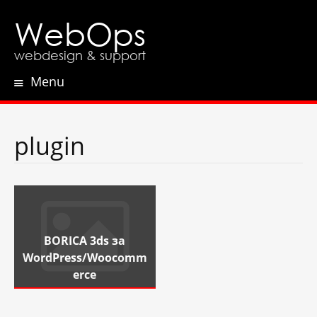
WebOps
webdesign & support
Menu
Skip
to
content
plugin
BORICA 3ds за
WordPress/Woocomm
erce