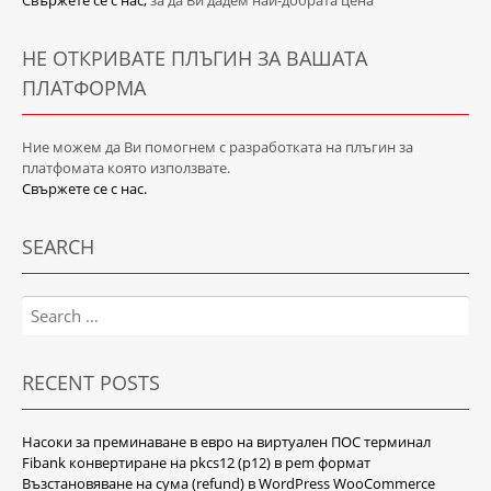
Свържете се с нас,
за да Ви дадем най-добрата цена
НЕ ОТКРИВАТЕ ПЛЪГИН ЗА ВАШАТА
ПЛАТФОРМА
Ние можем да Ви помогнем с разработката на плъгин за
платфомата която използвате.
Свържете се с нас.
SEARCH
Search
for:
RECENT POSTS
Насоки за преминаване в евро на виртуален ПОС терминал
Fibank конвертиране на pkcs12 (p12) в pem формат
Възстановяване на сума (refund) в WordPress WooCommerce