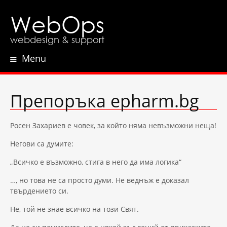
WebOps
webdesign & support
Menu
Skip
to
content
Препоръка epharm.bg
Росен Захариев е човек, за който няма невъзможни неща!
Негови са думите:
„Всичко е възможно, стига в него да има логика“
…, но това не са просто думи. Не веднъж е доказал
твърдението си.
Не, той не знае всичко на този Свят.