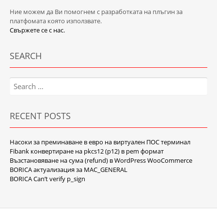
Ние можем да Ви помогнем с разработката на плъгин за
платфомата която използвате.
Свържете се с нас.
SEARCH
Search
for:
RECENT POSTS
Насоки за преминаване в евро на виртуален ПОС терминал
Fibank конвертиране на pkcs12 (p12) в pem формат
Възстановяване на сума (refund) в WordPress WooCommerce
BORICA актуализация за MAC_GENERAL
BORICA Can’t verify p_sign