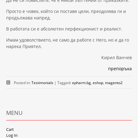
Да не си помислите, че е някой зъл гений от приказките.
Просто е човек, който си поставя цели, преодолява ги и
продължава напред.
В работата си е абсолютен перфекционист и реалист.
Имам удоволствието, не само да работе с Него, но и да го
нарека Приятел.
Кирил Ванчев
препоръка
Posted in:
Testimonials
|
Tagged:
epharm.bg
,
eshop
,
magento2
MENU
Cart
Log In