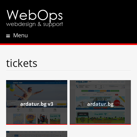
WebOps
webdesign & support
Menu
Skip
to
content
tickets
ardatur.bg v3
ardatur.bg