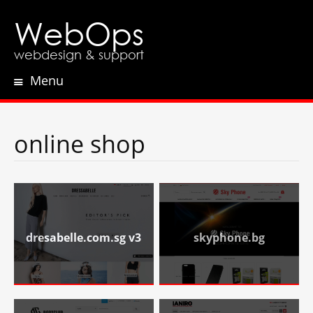
WebOps
webdesign & support
Menu
Skip
to
content
online shop
dresabelle.com.sg v3
skyphone.bg