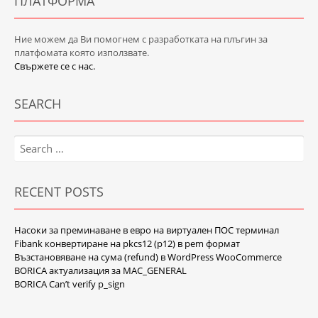
ПЛАТФОРМА
Ние можем да Ви помогнем с разработката на плъгин за
платфомата която използвате.
Свържете се с нас.
SEARCH
Search
for:
RECENT POSTS
Насоки за преминаване в евро на виртуален ПОС терминал
Fibank конвертиране на pkcs12 (p12) в pem формат
Възстановяване на сума (refund) в WordPress WooCommerce
BORICA актуализация за MAC_GENERAL
BORICA Can’t verify p_sign