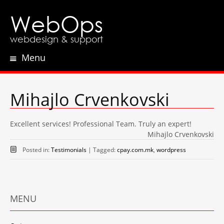
WebOps
webdesign & support
Menu
Skip
to
content
Mihajlo Crvenkovski
Excellent services! Professional Team. Truly an expert!
Mihajlo Crvenkovski
Posted in:
Testimonials
|
Tagged:
cpay.com.mk
,
wordpress
MENU