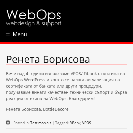
WebOps
webdesign & support
Menu
Skip
to
content
Ренета Борисова
Вече над 4 години използваме VPOS/ Fibank с плъгина на
WebOps WordPress и когато се налага актуализация на
сертификата от банката или други процедури,
получаваме винаги качествен технически съпорт и бърза
реакция от екипа на WebOps. Благодарим!
Ренета Борисова, BottleDecore
Posted in:
Testimonials
|
Tagged:
FiBank
,
VPOS