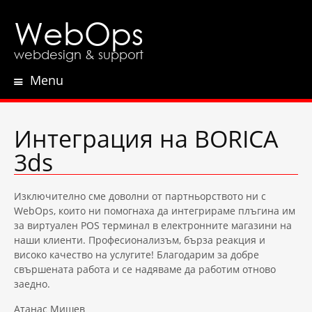
WebOps
webdesign & support
Menu
Skip
to
content
Интеграция на BORICA
3ds
Изключително сме доволни от партньорството ни с
WebOps, които ни помогнаха да интегрираме плъгина им
за виртуален POS терминал в електронните магазини на
наши клиенти. Професионализъм, бърза реакция и
високо качество на услугите! Благодарим за добре
свършената работа и се надяваме да работим отново
заедно.
Атанас Мишев