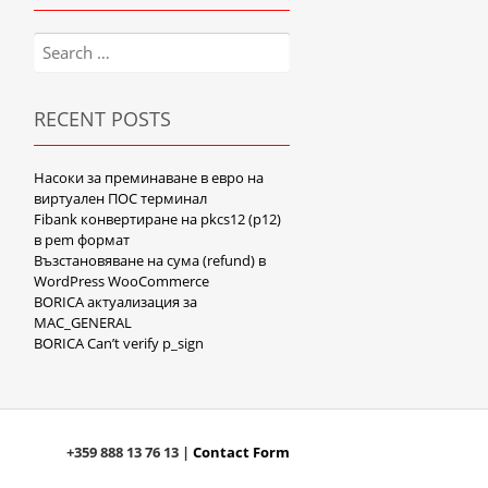
Search
for:
RECENT POSTS
Насоки за преминаване в евро на
виртуален ПОС терминал
Fibank конвертиране на pkcs12 (p12)
в pem формат
Възстановяване на сума (refund) в
WordPress WooCommerce
BORICA актуализация за
MAC_GENERAL
BORICA Can’t verify p_sign
+359 888 13 76 13 |
Contact Form