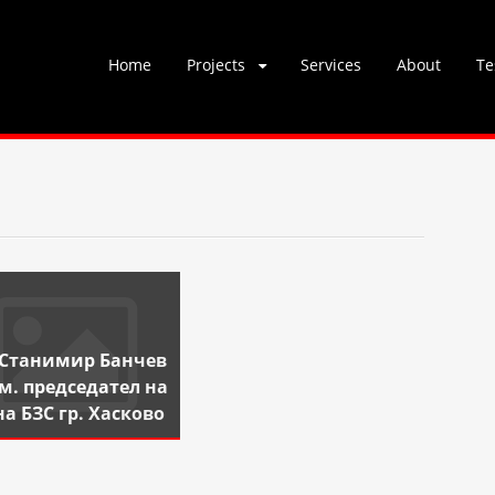
Skip
Home
Projects
Services
About
Te
to
content
 Станимир Банчев
ам. председател на
на БЗС гр. Хасково