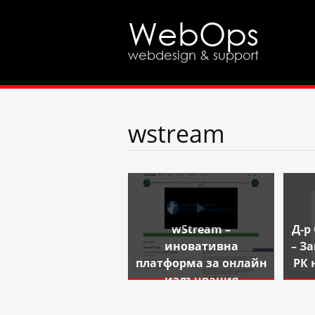
WebOps
webdesign & support
wstream
wStream –
Д-р
иновативна
– З
платформа за онлайн
РК 
излъчвания