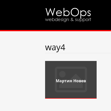
WebOps
webdesign & support
way4
Мартин Новев