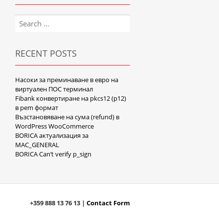
Search
for:
RECENT POSTS
Насоки за преминаване в евро на
виртуален ПОС терминал
Fibank конвертиране на pkcs12 (p12)
в pem формат
Възстановяване на сума (refund) в
WordPress WooCommerce
BORICA актуализация за
MAC_GENERAL
BORICA Can’t verify p_sign
+359 888 13 76 13 |
Contact Form