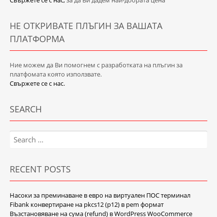
Свържете се с нас,
за да Ви дадем най-добрата цена
НЕ ОТКРИВАТЕ ПЛЪГИН ЗА ВАШАТА
ПЛАТФОРМА
Ние можем да Ви помогнем с разработката на плъгин за
платфомата която използвате.
Свържете се с нас.
SEARCH
Search
for:
RECENT POSTS
Насоки за преминаване в евро на виртуален ПОС терминал
Fibank конвертиране на pkcs12 (p12) в pem формат
Възстановяване на сума (refund) в WordPress WooCommerce