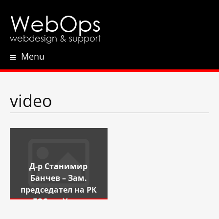
WebOps
webdesign & support
Menu
Skip
to
content
video
Д-р Станимир
Банчев – Зам.
председател на РК
на БЗС гр. Хасково