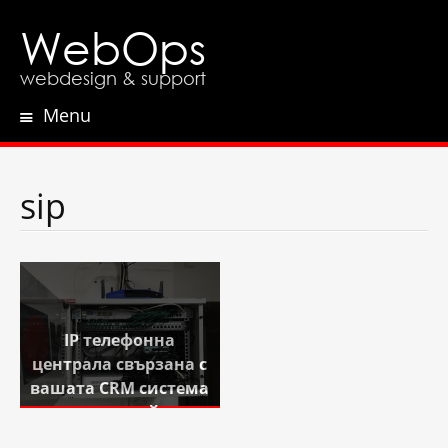
WebOps
webdesign & support
Menu
Skip
to
content
sip
IP телефонна
централа свързана с
вашата CRM система
или онлайн
магазин