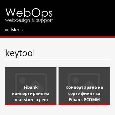
WebOps
webdesign & support
Menu
Skip
to
content
keytool
Fibank
Конвертиране на
конвертиране на
сертификат за
imakstore в pem
Fibank ECOMM
формат