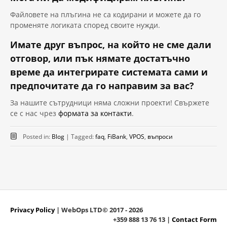
Файловете на плъгина не са кодирани и можете да го
променяте логиката според своите нужди.
Имате друг въпрос, на който не сме дали
отговор, или пък нямате достатъчно
време да интегрирате системата сами и
предпочитате да го направим за вас?
За нашите сътрудници няма сложни проекти! Свържете
се с нас чрез
формата за контакти
.
Posted in:
Blog
|
Tagged:
faq
,
FiBank
,
VPOS
,
въпроси
Privacy Policy
| WebOps LTD© 2017 - 2026
+359 888 13 76 13 |
Contact Form