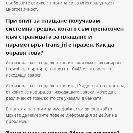
съобразите всичко с плъгина си за многовалутност/
многоезичност.
При опит за плащане получавам
системна грешка, когато съм пренасочен
към страницата за плащане и
параметърът trans_id е празен. Как да
оправя това?
Ако използвате споделен хостинг или имате активиран
firewall на сървъра, то портът 10443 е затворен за
изходящи заявки.
Ако използвате споделен хостинг, IP адресът на сървъра,
от който се извършват изходящите заявки, може да е
различен от този, който сте указали в банката.
В папката на плъгина има файл errorlog.txt в който
можете да намерите повече информация за дебъг на
проблема.
Защо е важно полето
Адрес за отгoвор
?