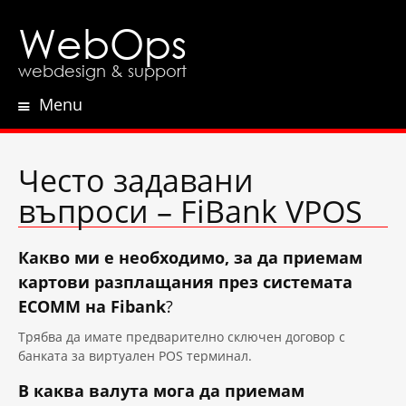
WebOps
webdesign & support
Menu
Skip
to
content
Често задавани
въпроси – FiBank VPOS
Какво ми е необходимо, за да приемам
картови разплащания през системата
ECOMM на Fibank
?
Tрябва да имате предварително сключен договор с
банката за виртуален POS терминал.
В каква валута мога да приемам