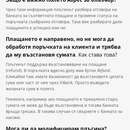
Чрез тази информация плъгинът разбира отговора на
банката за съответното плащане и променя статуса на
поръчката съобразно отговора. Така вие разбирате дали
плащането е успешно или не.
Плащането е направено, но не мога да
обработя поръчката на клиента и трябва
да му възстановя сумата
. Как става това?
Плъгинът поддържа възстановяване на плащане
(refund). В поръчката вдясно долу има бутон
Refund
.
Кликайки там, имате възможност да възстановите цялата
сума или част от нея чрез FiBank. Просто въведете
желаната сума в полето.
Понякога, например ако плащането е прекалено старо,
сумата не може да бъде възстановена и тогава банката
връща грешка. В такива случаи се свържете с банката за
насоки.
Мога ли да модифицирам плъгина?