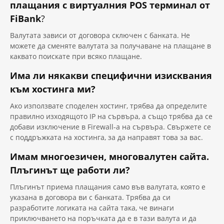
плащания с виртуалния POS терминал от
FiBank
?
Валутата зависи от договора сключен с банката. Не
можете да сменяте валутата за получаване на плащане в
каквато поискате при всяко плащане.
Има ли някакви специфични изисквания
към хостинга ми?
Ако използвате споделен хостинг, трябва да определите
правилно изходящото IP на сървъра, а също трябва да се
добави изключение в Firewall-а на сървъра. Свържете се
с поддръжката на хостинга, за да направят това за вас.
Имам многоезичен, многовалутен сайта.
Плъгинът ще работи ли?
Плъгинът приема плащания само във валутата, която е
указана в договора ви с банката. Трябва да си
разработите логиката на сайта така, че винаги
приключването на поръчката да е в тази валута и да